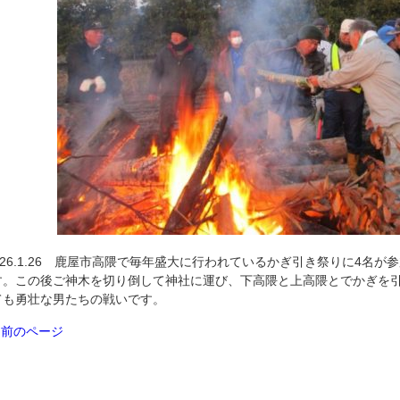
H26.1.26 鹿屋市高隈で毎年盛大に行われているかぎ引き祭りに4名
す。この後ご神木を切り倒して神社に運び、下高隈と上高隈とでかぎを
ても勇壮な男たちの戦いです。
«
前のページ