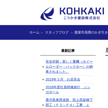
ホーム
スタッフブログ
鹿屋市高隈のかぎ引き
最新記事
安全祈願：新しく重機（ホイー
ルローダー・バックホー）が納
車されました。
2019年３月 お花見会
2018年度社員研修旅行 シン
ガポール
鹿児島東西道路 田上高架橋下
部工（Ｐ３～Ｐ４）工事 よ