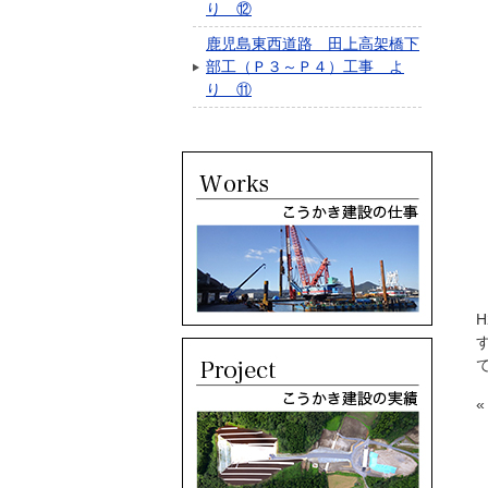
り ⑫
鹿児島東西道路 田上高架橋下
部工（Ｐ３～Ｐ４）工事 よ
り ⑪