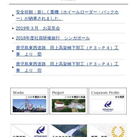
安全祈願：新しく重機（ホイールローダー・バックホ
ー）が納車されました。
2019年３月 お花見会
2018年度社員研修旅行 シンガポール
鹿児島東西道路 田上高架橋下部工（Ｐ３～Ｐ４）工
事 より ⑫
鹿児島東西道路 田上高架橋下部工（Ｐ３～Ｐ４）工
事 より ⑪