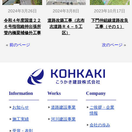
2024年3月26日
2024年3月8日
2023年10月17日
令和４年度国道２２
道路改築工事（志布
下門仲組線道路改良
６号指宿維持出張所
志道路Ｒ４－５工
工事（その１）
管内橋梁補修外工事
区）
«
前のページ
次のページ
»
Information
Works
Company
お知らせ
道路建設事業
ご挨拶・企業
情報
施工実績
河川建設事業
会社の歩み
受賞・表彰