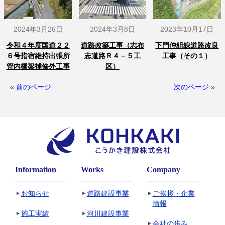
2024年3月26日
2024年3月8日
2023年10月17日
令和４年度国道２２
道路改築工事（志布
下門仲組線道路改良
６号指宿維持出張所
志道路Ｒ４－５工
工事（その１）
管内橋梁補修外工事
区）
«
前のページ
次のページ
»
Information
Works
Company
お知らせ
道路建設事業
ご挨拶・企業
情報
施工実績
河川建設事業
会社の歩み