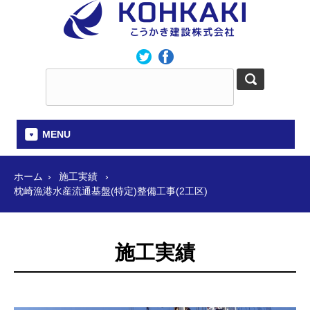
MENU
ホーム
施工実績
枕崎漁港水産流通基盤(特定)整備工事(2工区)
施工実績