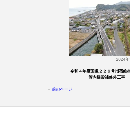
2024
令和４年度国道２２６号指宿維
管内橋梁補修外工事
«
前のページ