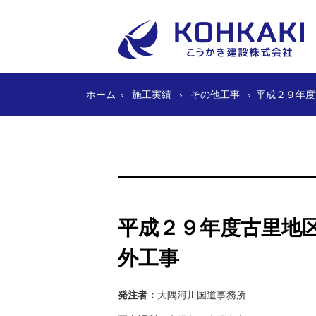
ホーム
施工実績
その他工事
平成２９年度
平成２９年度古里地
外工事
発注者：
大隅河川国道事務所