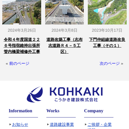
2024年3月26日
2024年3月8日
2023年10月17日
令和４年度国道２２
道路改築工事（志布
下門仲組線道路改良
６号指宿維持出張所
志道路Ｒ４－５工
工事（その１）
管内橋梁補修外工事
区）
«
前のページ
次のページ
»
Information
Works
Company
お知らせ
道路建設事業
ご挨拶・企業