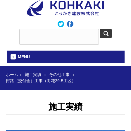
MENU
ホーム
施工実績
その他工事
街路（交付金）工事（向花29-5工区）
施工実績