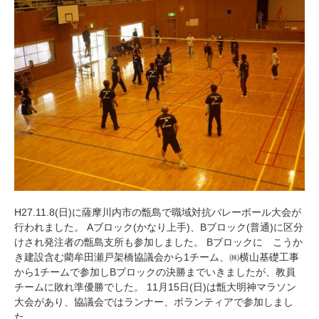
H27.11.8(日)に薩摩川内市の甑島で職域対抗バレーボール大会が
行われました。 Aブロック(かなり上手)、Bブロック(普通)に区分
けされ発注者の甑島支所も参加しました。 Bブロックに こうか
き建設含む藺牟田瀬戸架橋協議会から1チーム、㈱横山基礎工事
から1チームで参加しBブロックの決勝までいきましたが、教員
チームに敗れ準優勝でした。 11月15日(日)は甑大明神マラソン
大会があり、協議会ではランナー、ボランティアで参加しまし
た。