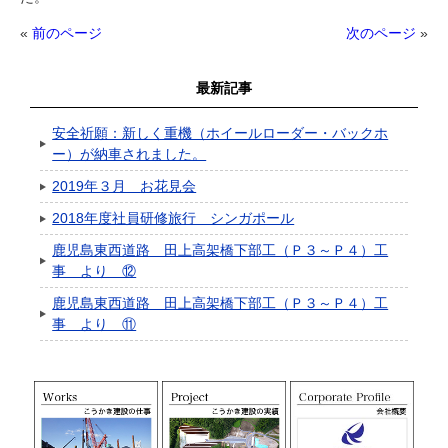
«
前のページ
次のページ
»
最新記事
安全祈願：新しく重機（ホイールローダー・バックホ
ー）が納車されました。
2019年３月 お花見会
2018年度社員研修旅行 シンガポール
鹿児島東西道路 田上高架橋下部工（Ｐ３～Ｐ４）工
事 より ⑫
鹿児島東西道路 田上高架橋下部工（Ｐ３～Ｐ４）工
事 より ⑪