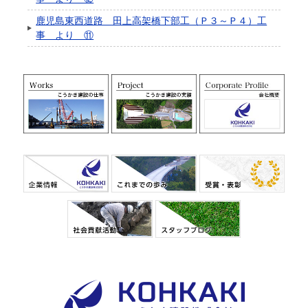
鹿児島東西道路 田上高架橋下部工（Ｐ３～Ｐ４）工
事 より ⑪