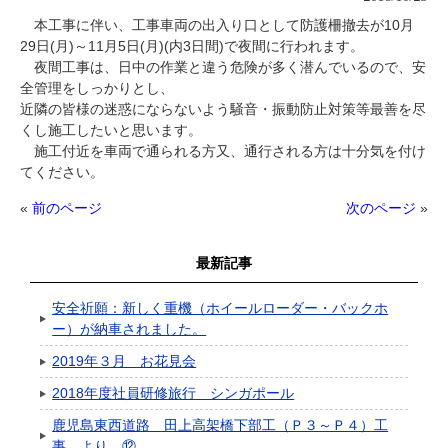
本工事に伴い、工事車両の出入り口として防護柵撤去が10月
29日(月)～11月5日(月)(内3日間)で夜間に行われます。
夜間工事は、日中の作業と違う危険が多く潜んでいるので、安
全管理をしっかりとし、
近隣の皆様の迷惑にならないよう騒音・振動防止対策等最善を尽
くし施工したいと思います。
施工付近を車両で通られる方又、通行される方は十分気を付け
てください。
«
前のページ
次のページ
»
最新記事
安全祈願：新しく重機（ホイールローダー・バックホ
ー）が納車されました。
2019年３月 お花見会
2018年度社員研修旅行 シンガポール
鹿児島東西道路 田上高架橋下部工（Ｐ３～Ｐ４）工
事 より ⑫